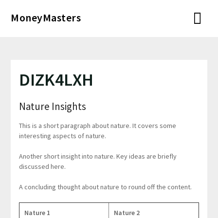
Перейти
MoneyMasters
к
содержимому
DIZK4LXH
Nature Insights
This is a short paragraph about nature. It covers some
interesting aspects of nature.
Another short insight into nature. Key ideas are briefly
discussed here.
A concluding thought about nature to round off the content.
Nature 1
Nature 2