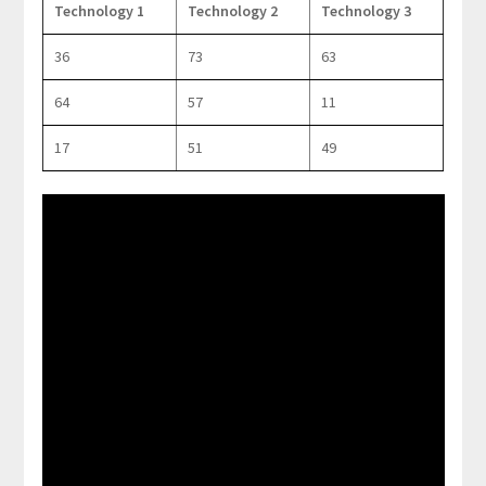
Technology 1
Technology 2
Technology 3
36
73
63
64
57
11
17
51
49