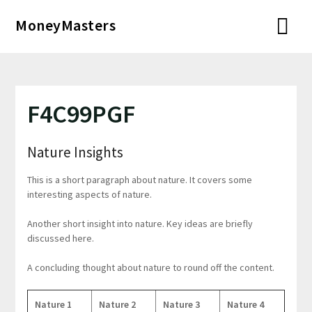
Перейти
MoneyMasters
к
содержимому
F4C99PGF
Nature Insights
This is a short paragraph about nature. It covers some
interesting aspects of nature.
Another short insight into nature. Key ideas are briefly
discussed here.
A concluding thought about nature to round off the content.
Nature 1
Nature 2
Nature 3
Nature 4