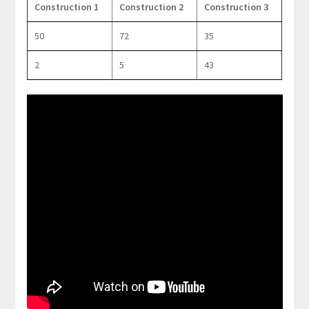
Construction 1
Construction 2
Construction 3
50
72
35
2
5
43