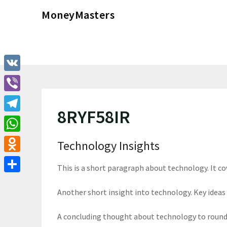
Перейти
MoneyMasters
к
содержимому
VK
Viber
8RYF58IR
Telegram
WhatsApp
Technology Insights
Odnoklassniki
This is a short paragraph about technology. It c
Отправить
Another short insight into technology. Key ideas 
A concluding thought about technology to round 