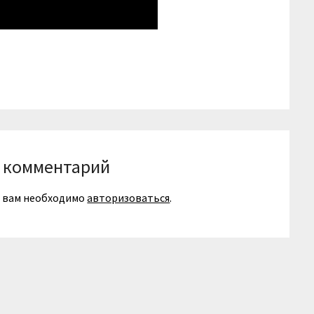
niki
вить
 комментарий
я вам необходимо
авторизоваться
.