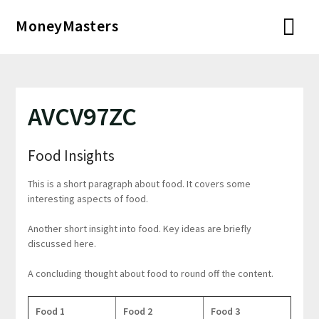
Перейти
MoneyMasters
к
содержимому
AVCV97ZC
Food Insights
This is a short paragraph about food. It covers some
interesting aspects of food.
Another short insight into food. Key ideas are briefly
discussed here.
A concluding thought about food to round off the content.
Food 1
Food 2
Food 3