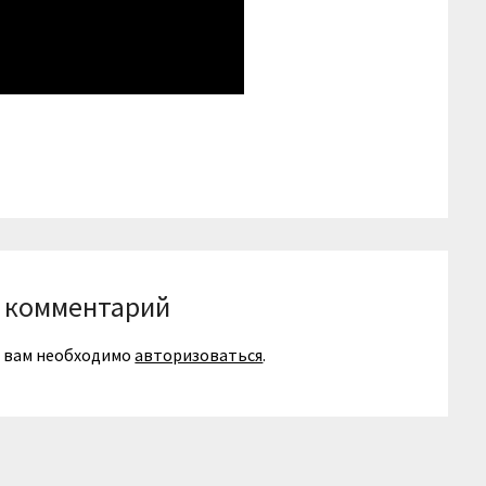
niki
вить
 комментарий
я вам необходимо
авторизоваться
.