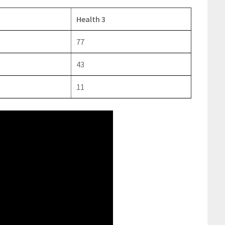
Health 3
77
43
11