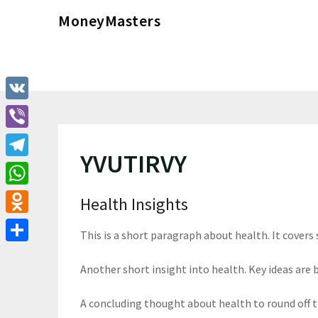
Перейти
MoneyMasters
к
содержимому
VK
Viber
YVUTIRVY
Telegram
WhatsApp
Health Insights
Odnoklassniki
This is a short paragraph about health. It covers
Отправить
Another short insight into health. Key ideas are b
A concluding thought about health to round off 