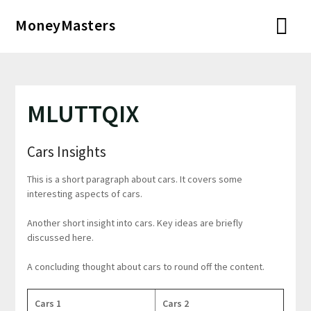
Перейти
MoneyMasters
к
содержимому
MLUTTQIX
Cars Insights
This is a short paragraph about cars. It covers some
interesting aspects of cars.
Another short insight into cars. Key ideas are briefly
discussed here.
A concluding thought about cars to round off the content.
Cars 1
Cars 2