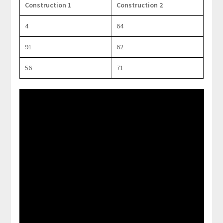
Construction 1
Construction 2
4
64
91
62
56
71