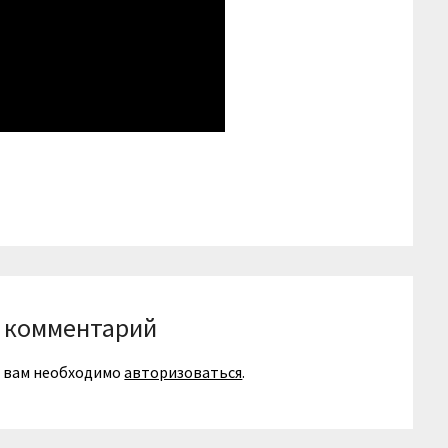
niki
вить
 комментарий
я вам необходимо
авторизоваться
.