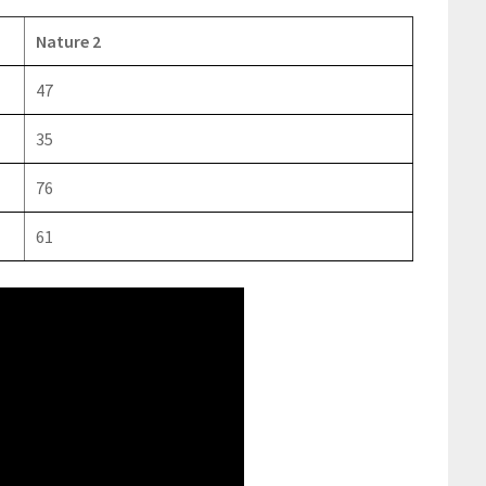
Nature 2
47
35
76
61