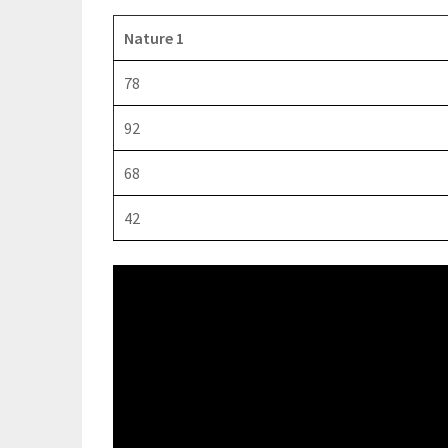
Nature 1
78
92
68
42