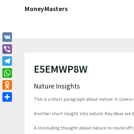
Перейти
MoneyMasters
к
содержимому
VK
Viber
E5EMWP8W
Telegram
WhatsApp
Nature Insights
Odnoklassniki
This is a short paragraph about nature. It covers
Отправить
Another short insight into nature. Key ideas are b
A concluding thought about nature to round off 