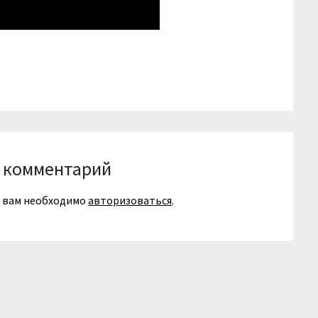
niki
вить
 комментарий
я вам необходимо
авторизоваться
.