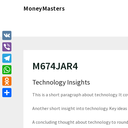
Перейти
MoneyMasters
к
содержимому
VK
Viber
M674JAR4
Telegram
WhatsApp
Technology Insights
Odnoklassniki
This is a short paragraph about technology. It c
Отправить
Another short insight into technology. Key ideas 
A concluding thought about technology to round 