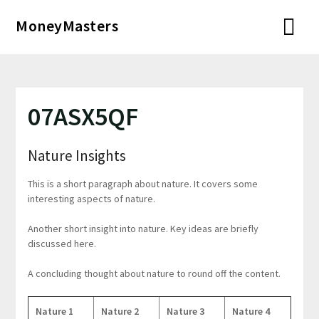
Перейти
MoneyMasters
к
содержимому
07ASX5QF
Nature Insights
This is a short paragraph about nature. It covers some
interesting aspects of nature.
Another short insight into nature. Key ideas are briefly
discussed here.
A concluding thought about nature to round off the content.
Nature 1
Nature 2
Nature 3
Nature 4