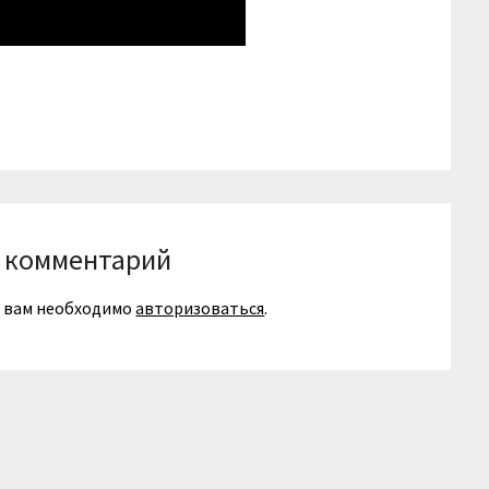
niki
вить
 комментарий
я вам необходимо
авторизоваться
.