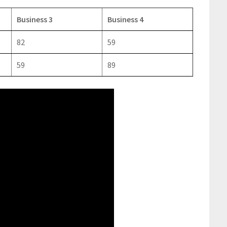
Business 3
Business 4
82
59
59
89