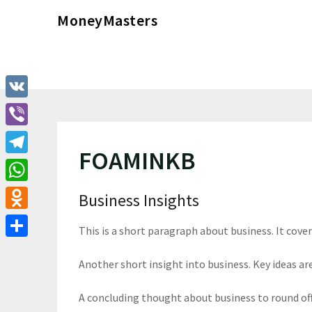
Перейти
MoneyMasters
к
содержимому
VK
Viber
FOAMINKB
Telegram
WhatsApp
Business Insights
Odnoklassniki
This is a short paragraph about business. It cove
Отправить
Another short insight into business. Key ideas are
A concluding thought about business to round of