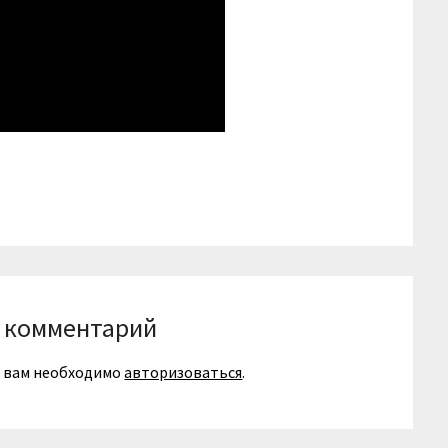
niki
вить
 комментарий
я вам необходимо
авторизоваться
.