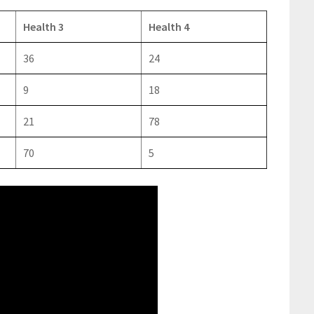
Health 3
Health 4
36
24
9
18
21
78
70
5