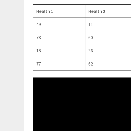
Health 1
Health 2
49
11
78
60
18
36
77
62