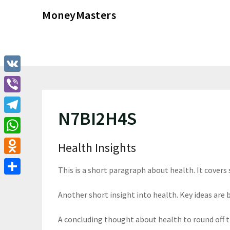
Перейти
MoneyMasters
к
содержимому
VK
Viber
N7BI2H4S
Telegram
WhatsApp
Health Insights
Odnoklassniki
This is a short paragraph about health. It covers
Отправить
Another short insight into health. Key ideas are b
A concluding thought about health to round off 