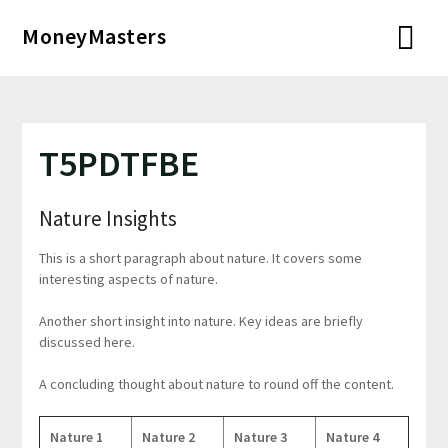
Перейти
MoneyMasters
к
содержимому
T5PDTFBE
Nature Insights
This is a short paragraph about nature. It covers some
interesting aspects of nature.
Another short insight into nature. Key ideas are briefly
discussed here.
A concluding thought about nature to round off the content.
Nature 1
Nature 2
Nature 3
Nature 4