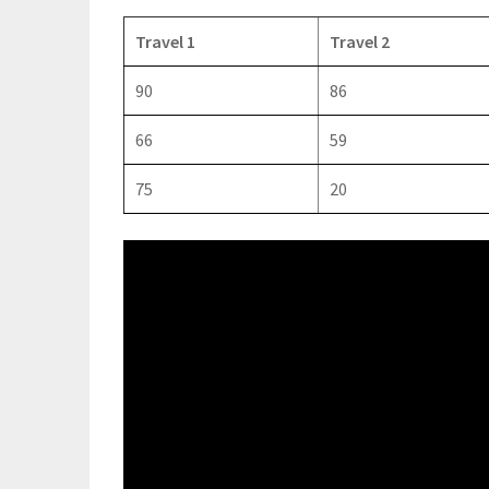
Travel 1
Travel 2
90
86
66
59
75
20