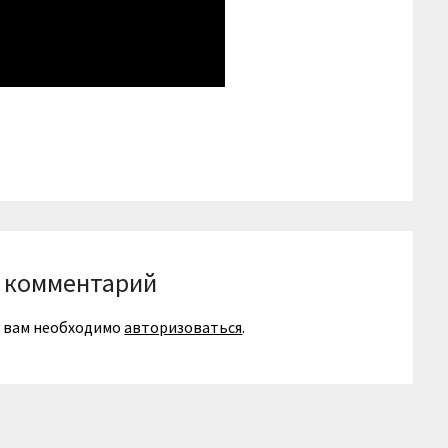
niki
вить
 комментарий
я вам необходимо
авторизоваться
.