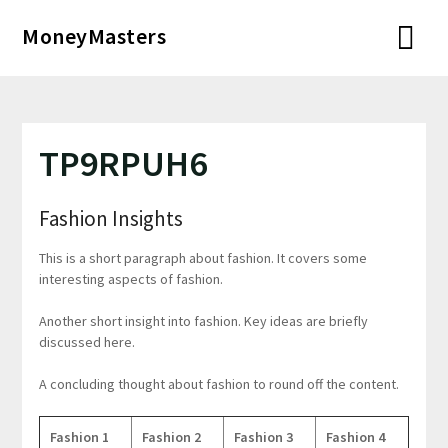
Перейти
MoneyMasters
к
содержимому
TP9RPUH6
Fashion Insights
This is a short paragraph about fashion. It covers some
interesting aspects of fashion.
Another short insight into fashion. Key ideas are briefly
discussed here.
A concluding thought about fashion to round off the content.
Fashion 1
Fashion 2
Fashion 3
Fashion 4