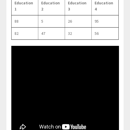
Education
Education
Education
Education
1
2
3
4
88
5
26
95
82
47
32
56