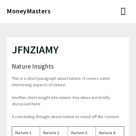
Перейти
MoneyMasters
к
содержимому
JFNZIAMY
Nature Insights
This is a short paragraph about nature. It covers some
interesting aspects of nature.
Another short insight into nature. Key ideas are briefly
discussed here.
A concluding thought about nature to round off the content.
Nature 1
Nature 2
Nature 3
Nature 4