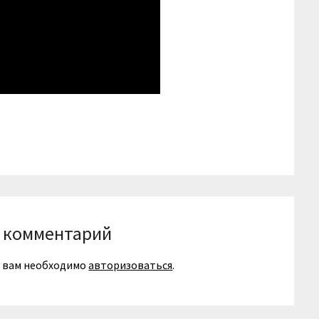
niki
вить
 комментарий
я вам необходимо
авторизоваться
.