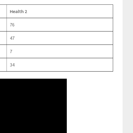
Health 2
76
47
7
34