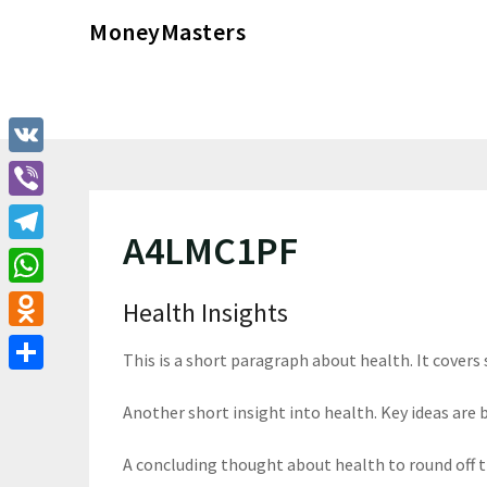
Перейти
MoneyMasters
к
содержимому
VK
Viber
A4LMC1PF
Telegram
WhatsApp
Health Insights
Odnoklassniki
This is a short paragraph about health. It covers
Отправить
Another short insight into health. Key ideas are b
A concluding thought about health to round off 