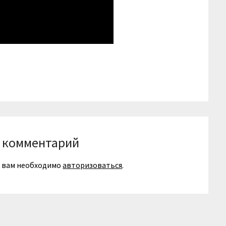
niki
вить
 комментарий
я вам необходимо
авторизоваться
.