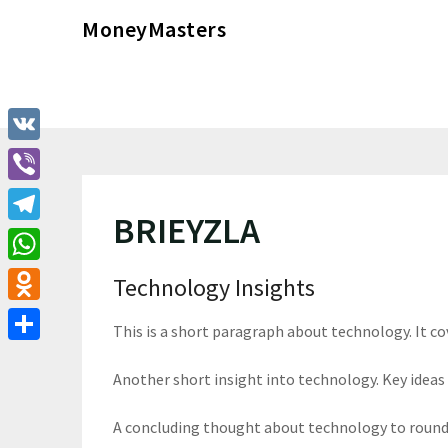
Перейти
MoneyMasters
к
содержимому
VK
Viber
BRIEYZLA
Telegram
WhatsApp
Technology Insights
Odnoklassniki
This is a short paragraph about technology. It c
Отправить
Another short insight into technology. Key ideas 
A concluding thought about technology to round 