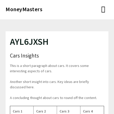
Перейти
MoneyMasters
к
содержимому
AYL6JXSH
Cars Insights
This is a short paragraph about cars. It covers some
interesting aspects of cars.
Another short insight into cars. Key ideas are briefly
discussed here.
A concluding thought about cars to round off the content.
Cars 1
Cars 2
Cars 3
Cars 4