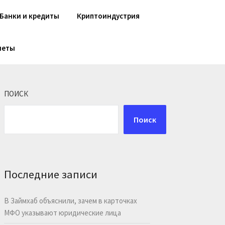
Банки и кредиты
Криптоиндустрия
шеты
ПОИСК
Поиск
Последние записи
В Займхаб объяснили, зачем в карточках
МФО указывают юридические лица