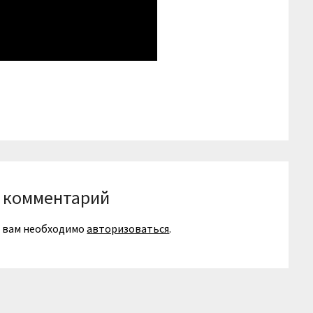
niki
вить
 комментарий
я вам необходимо
авторизоваться
.