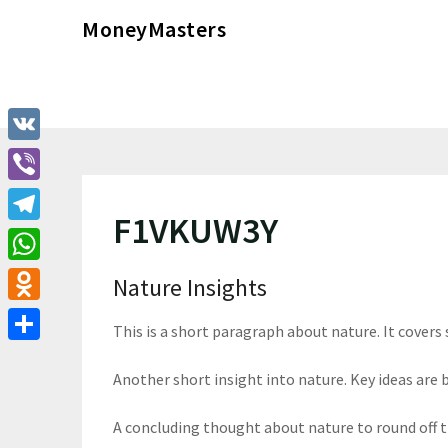
Перейти
MoneyMasters
к
содержимому
VK
Viber
F1VKUW3Y
Telegram
WhatsApp
Nature Insights
Odnoklassniki
This is a short paragraph about nature. It covers
Отправить
Another short insight into nature. Key ideas are b
A concluding thought about nature to round off 