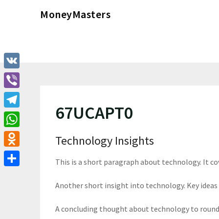
Перейти
MoneyMasters
к
содержимому
VK
Viber
67UCAPT0
Telegram
WhatsApp
Technology Insights
Odnoklassniki
This is a short paragraph about technology. It c
Отправить
Another short insight into technology. Key ideas 
A concluding thought about technology to round 