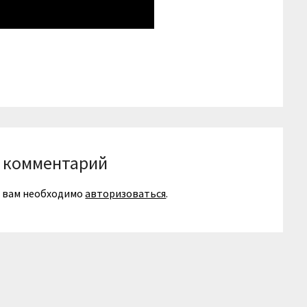
niki
вить
 комментарий
я вам необходимо
авторизоваться
.