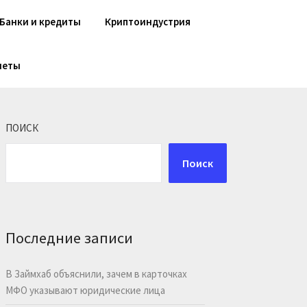
Банки и кредиты
Криптоиндустрия
шеты
ПОИСК
Поиск
Последние записи
В Займхаб объяснили, зачем в карточках
МФО указывают юридические лица