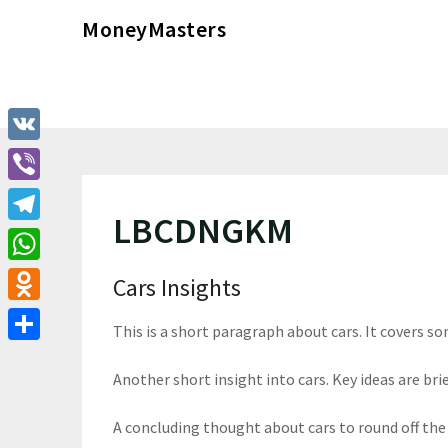
Перейти
MoneyMasters
к
содержимому
VK
Viber
LBCDNGKM
Telegram
WhatsApp
Cars Insights
Odnoklassniki
This is a short paragraph about cars. It covers so
Отправить
Another short insight into cars. Key ideas are brie
A concluding thought about cars to round off the