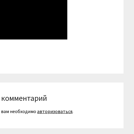
niki
вить
 комментарий
я вам необходимо
авторизоваться
.