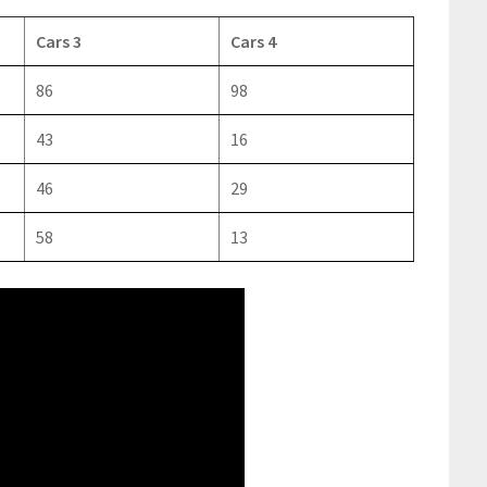
Cars 3
Cars 4
86
98
43
16
46
29
58
13