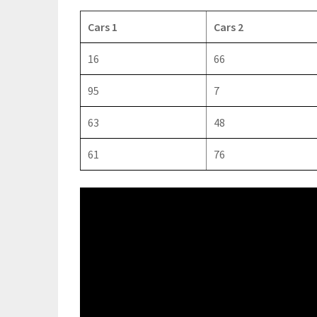
Cars 1
Cars 2
16
66
95
7
63
48
61
76