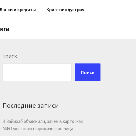
Банки и кредиты
Криптоиндустрия
шеты
ПОИСК
Поиск
Последние записи
В Займхаб объяснили, зачем в карточках
МФО указывают юридические лица