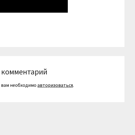
niki
вить
 комментарий
я вам необходимо
авторизоваться
.