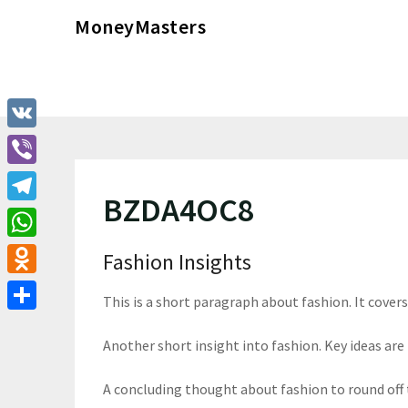
Перейти
MoneyMasters
к
содержимому
VK
Viber
BZDA4OC8
Telegram
WhatsApp
Fashion Insights
Odnoklassniki
This is a short paragraph about fashion. It cover
Отправить
Another short insight into fashion. Key ideas are 
A concluding thought about fashion to round off