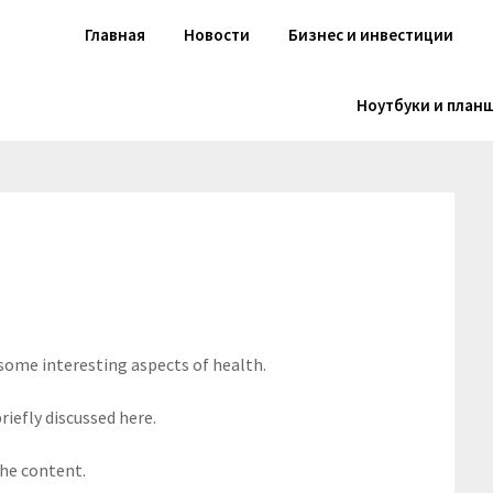
Главная
Новости
Бизнес и инвестиции
Ноутбуки и план
 some interesting aspects of health.
riefly discussed here.
the content.