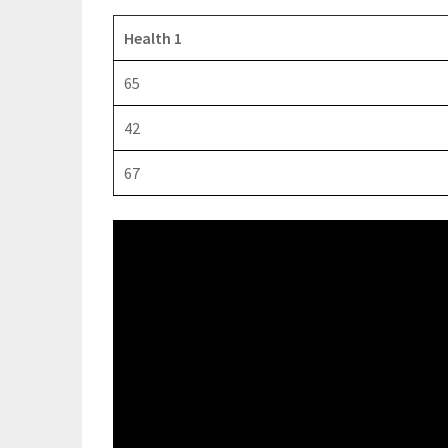
Health 1
65
42
67