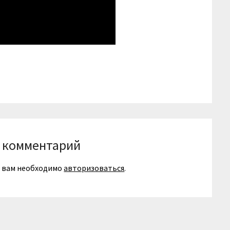
niki
вить
 комментарий
я вам необходимо
авторизоваться
.