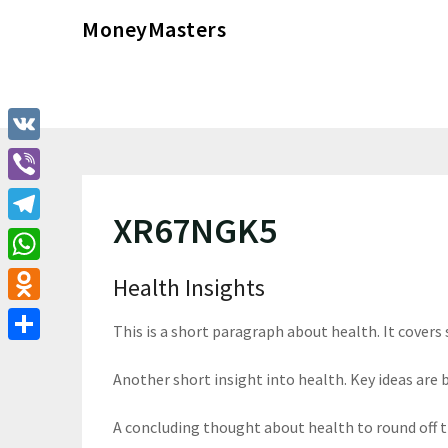
Перейти
MoneyMasters
к
содержимому
VK
Viber
XR67NGK5
Telegram
WhatsApp
Health Insights
Odnoklassniki
This is a short paragraph about health. It covers
Отправить
Another short insight into health. Key ideas are b
A concluding thought about health to round off 