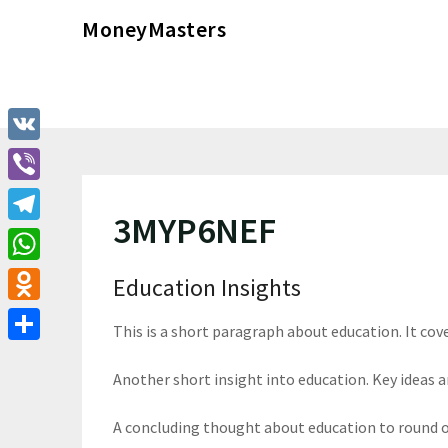
Перейти
MoneyMasters
к
содержимому
VK
Viber
3MYP6NEF
Telegram
WhatsApp
Education Insights
Odnoklassniki
This is a short paragraph about education. It cov
Отправить
Another short insight into education. Key ideas ar
A concluding thought about education to round o