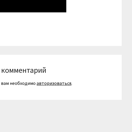
niki
вить
 комментарий
я вам необходимо
авторизоваться
.