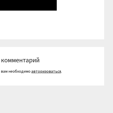
niki
вить
 комментарий
я вам необходимо
авторизоваться
.