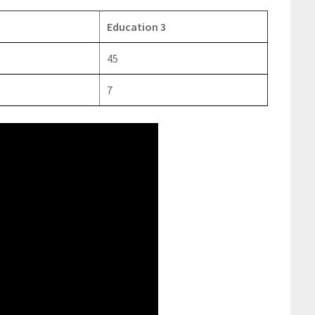
Education 3
45
7