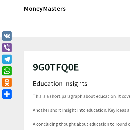
Перейти
MoneyMasters
к
содержимому
VK
Viber
9G0TFQ0E
Telegram
WhatsApp
Education Insights
Odnoklassniki
This is a short paragraph about education. It cov
Отправить
Another short insight into education. Key ideas ar
A concluding thought about education to round o