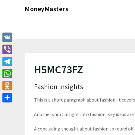
Перейти
MoneyMasters
к
содержимому
VK
Viber
H5MC73FZ
Telegram
WhatsApp
Fashion Insights
Odnoklassniki
This is a short paragraph about fashion. It cover
Отправить
Another short insight into fashion. Key ideas are 
A concluding thought about fashion to round off