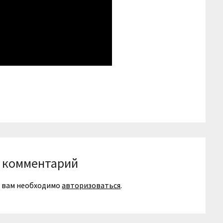
niki
вить
 комментарий
я вам необходимо
авторизоваться
.