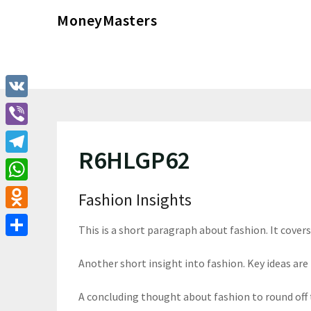
Перейти
MoneyMasters
к
содержимому
VK
Viber
R6HLGP62
Telegram
WhatsApp
Fashion Insights
Odnoklassniki
This is a short paragraph about fashion. It cover
Отправить
Another short insight into fashion. Key ideas are 
A concluding thought about fashion to round off