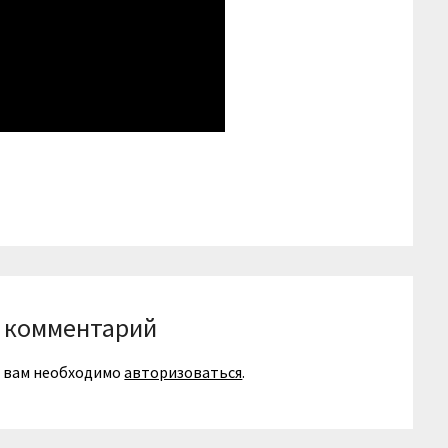
niki
вить
 комментарий
я вам необходимо
авторизоваться
.