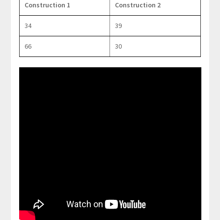
Construction 1
Construction 2
34
39
66
30