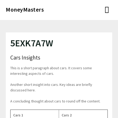
Перейти
MoneyMasters
к
содержимому
5EXK7A7W
Cars Insights
This is a short paragraph about cars. It covers some
interesting aspects of cars.
Another short insight into cars. Key ideas are briefly
discussed here.
A concluding thought about cars to round off the content.
Cars 1
Cars 2