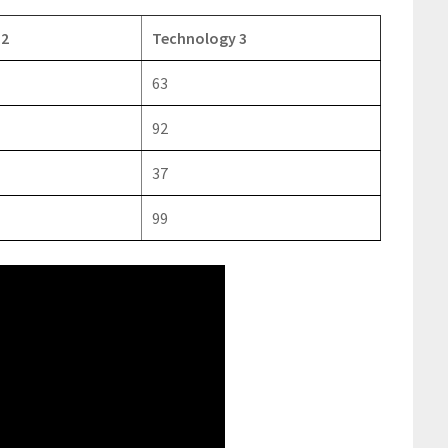
 2
Technology 3
63
92
37
99