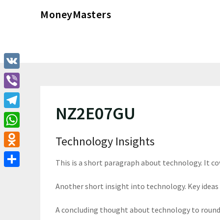
Перейти
MoneyMasters
к
содержимому
VK
Viber
NZ2E07GU
Telegram
WhatsApp
Technology Insights
Odnoklassniki
This is a short paragraph about technology. It c
Отправить
Another short insight into technology. Key ideas 
A concluding thought about technology to round 