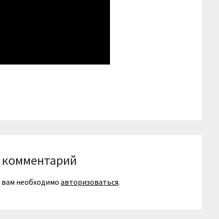
niki
вить
 комментарий
я вам необходимо
авторизоваться
.