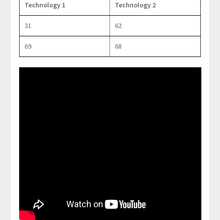
Technology 1
Technology 2
31
62
69
68