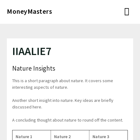
Перейти
MoneyMasters
к
содержимому
IIAALIE7
Nature Insights
This is a short paragraph about nature. It covers some
interesting aspects of nature.
Another short insight into nature. Key ideas are briefly
discussed here.
A concluding thought about nature to round off the content.
Nature 1
Nature 2
Nature 3