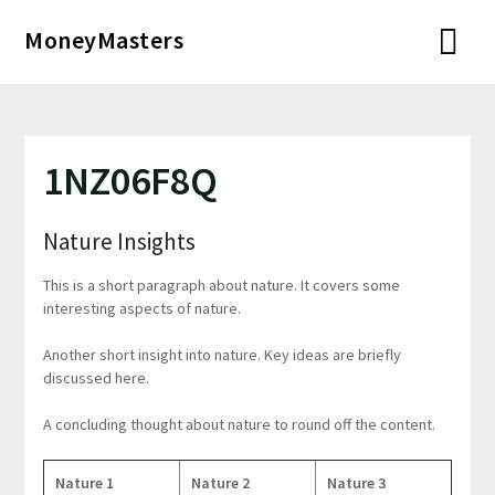
Перейти
MoneyMasters
к
содержимому
1NZ06F8Q
Nature Insights
This is a short paragraph about nature. It covers some
interesting aspects of nature.
Another short insight into nature. Key ideas are briefly
discussed here.
A concluding thought about nature to round off the content.
Nature 1
Nature 2
Nature 3