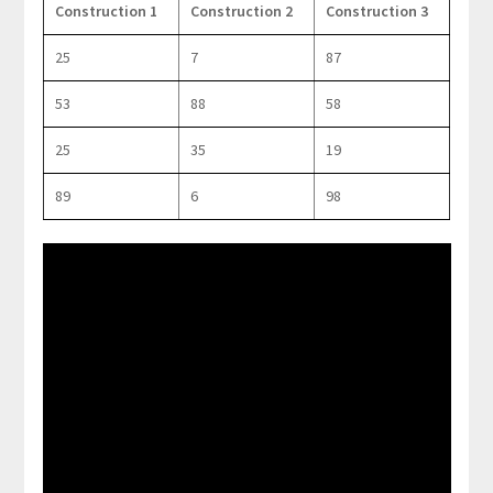
Construction 1
Construction 2
Construction 3
25
7
87
53
88
58
25
35
19
89
6
98