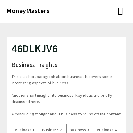
Перейти
MoneyMasters
к
содержимому
46DLKJV6
Business Insights
This is a short paragraph about business. It covers some
interesting aspects of business.
Another short insight into business. Key ideas are briefly
discussed here.
A concluding thought about business to round off the content.
Business 1
Business 2
Business 3
Business 4