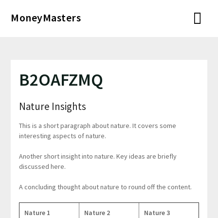
Перейти
MoneyMasters
к
содержимому
B2OAFZMQ
Nature Insights
This is a short paragraph about nature. It covers some
interesting aspects of nature.
Another short insight into nature. Key ideas are briefly
discussed here.
A concluding thought about nature to round off the content.
Nature 1
Nature 2
Nature 3