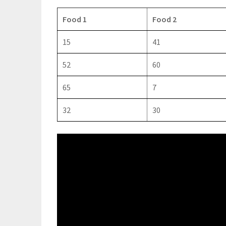
Food 1
Food 2
15
41
52
60
65
7
32
30