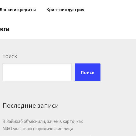
Банки и кредиты
Криптоиндустрия
шеты
ПОИСК
Поиск
Последние записи
В Займхаб объяснили, зачем в карточках
МФО указывают юридические лица