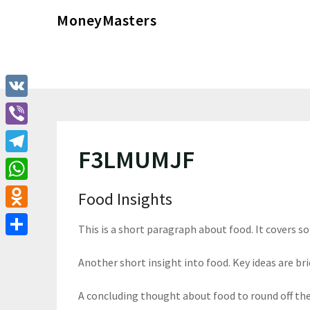
Перейти
MoneyMasters
к
содержимому
VK
Viber
F3LMUMJF
Telegram
WhatsApp
Food Insights
Odnoklassniki
This is a short paragraph about food. It covers s
Отправить
Another short insight into food. Key ideas are bri
A concluding thought about food to round off th