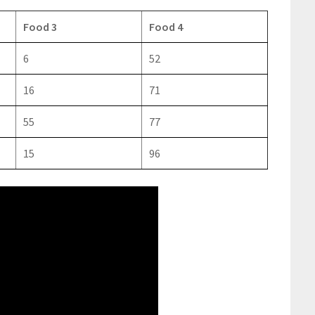
Food 3
Food 4
6
52
16
71
55
77
15
96