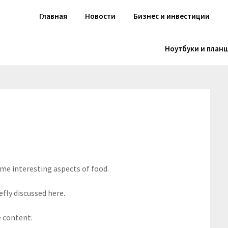
Главная
Новости
Бизнес и инвестиции
Ноутбуки и план
ome interesting aspects of food.
efly discussed here.
e content.