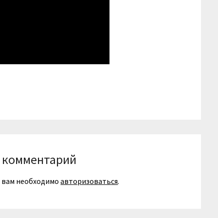
niki
вить
 комментарий
я вам необходимо
авторизоваться
.