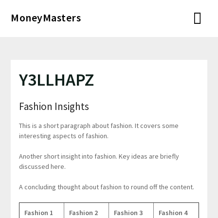
Перейти
MoneyMasters
к
содержимому
Y3LLHAPZ
Fashion Insights
This is a short paragraph about fashion. It covers some
interesting aspects of fashion.
Another short insight into fashion. Key ideas are briefly
discussed here.
A concluding thought about fashion to round off the content.
Fashion 1
Fashion 2
Fashion 3
Fashion 4