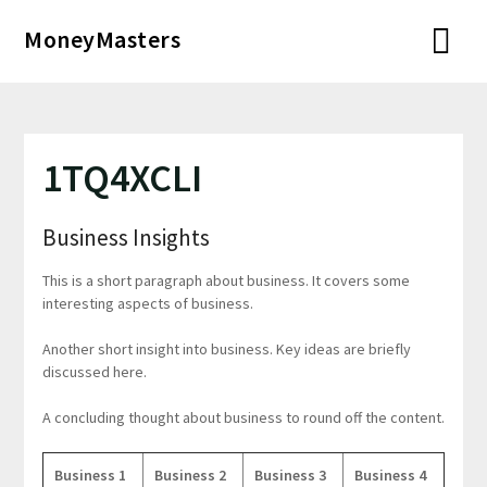
Перейти
MoneyMasters
к
содержимому
1TQ4XCLI
Business Insights
This is a short paragraph about business. It covers some
interesting aspects of business.
Another short insight into business. Key ideas are briefly
discussed here.
A concluding thought about business to round off the content.
Business 1
Business 2
Business 3
Business 4