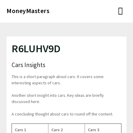
Перейти
MoneyMasters
к
содержимому
R6LUHV9D
Cars Insights
This is a short paragraph about cars. It covers some
interesting aspects of cars.
Another short insight into cars. Key ideas are briefly
discussed here.
A concluding thought about cars to round off the content.
Cars 1
Cars 2
Cars 3