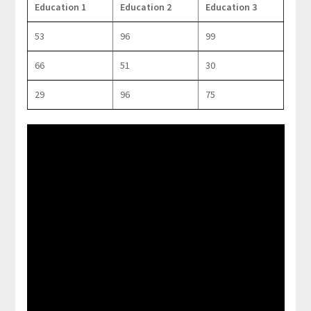
Education 1
Education 2
Education 3
53
96
99
66
51
30
29
96
75