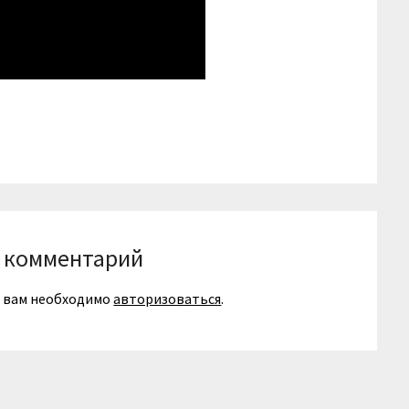
niki
вить
 комментарий
я вам необходимо
авторизоваться
.