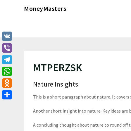
Перейти
MoneyMasters
к
содержимому
VK
Viber
MTPERZSK
Telegram
WhatsApp
Nature Insights
Odnoklassniki
This is a short paragraph about nature. It covers
Отправить
Another short insight into nature. Key ideas are b
A concluding thought about nature to round off 