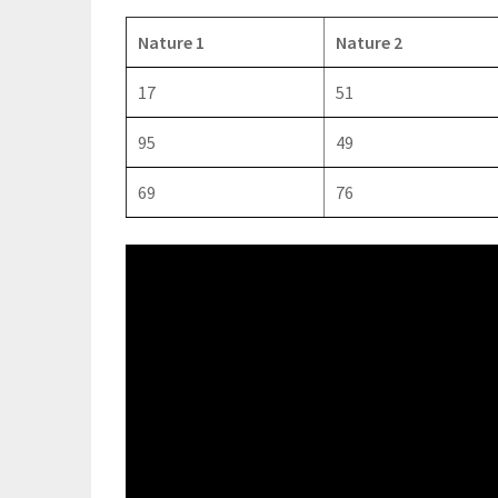
Nature 1
Nature 2
17
51
95
49
69
76