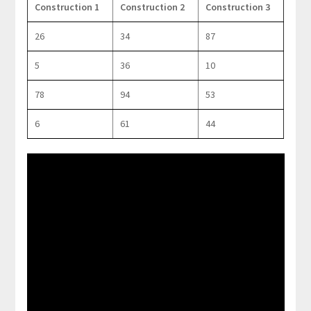
Construction 1
Construction 2
Construction 3
26
34
87
5
36
10
78
94
53
6
61
44