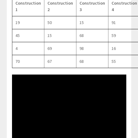
Construction
Construction
Construction
Construction
1
2
3
4
19
50
15
91
45
15
68
59
4
69
98
16
70
67
68
55