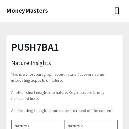
Перейти
MoneyMasters
к
содержимому
PU5H7BA1
Nature Insights
This is a short paragraph about nature. It covers some
interesting aspects of nature.
Another short insight into nature. Key ideas are briefly
discussed here.
A concluding thought about nature to round off the content.
Nature 1
Nature 2