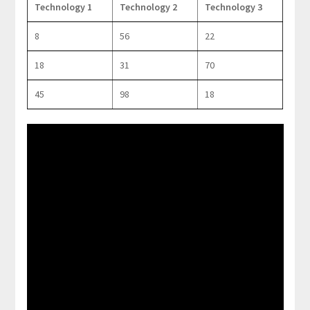
Technology 1
Technology 2
Technology 3
8
56
22
18
31
70
45
98
18